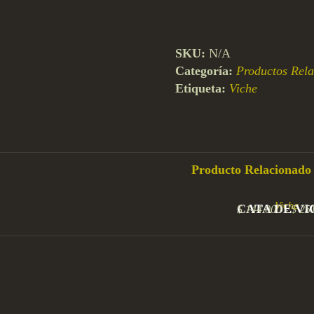
SKU:
N/A
Categoría:
Productos Rel
Etiqueta:
Viche
Producto Relacionado
Viche
CATA DE VI
$
144.000
-
$
251